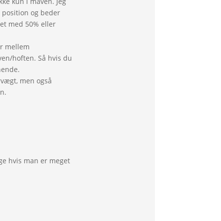
kke kun i maven. Jeg
s position og beder
eret med 50% eller
er mellem
ven/hoften. Så hvis du
hende.
ervægt, men også
n.
ige hvis man er meget