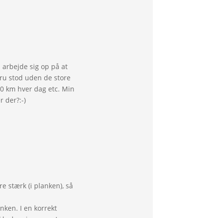
 arbejde sig op på at
tru stod uden de store
 30 km hver dag etc. Min
r der?:-)
e stærk (i planken), så
nken. I en korrekt