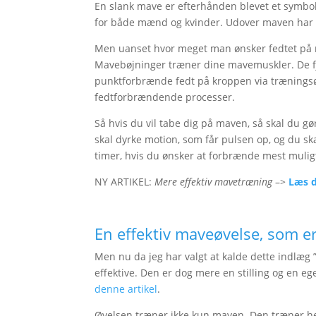
En slank mave er efterhånden blevet et symbol
for både mænd og kvinder. Udover maven har kv
Men uanset hvor meget man ønsker fedtet på ma
Mavebøjninger træner dine mavemuskler. De fje
punktforbrænde fedt på kroppen via træningsø
fedtforbrændende processer.
Så hvis du vil tabe dig på maven, så skal du gø
skal dyrke motion, som får pulsen op, og du sk
timer, hvis du ønsker at forbrænde mest mulig
NY ARTIKEL:
Mere effektiv mavetræning
–>
Læs d
En effektiv maveøvelse, som e
Men nu da jeg har valgt at kalde dette indlæg 
effektive. Den er dog mere en stilling og en e
denne artikel
.
Øvelsen træner ikke kun maven. Den træner h