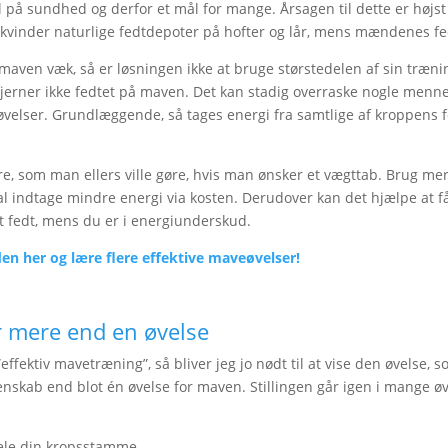
 på sundhed og derfor et mål for mange. Årsagen til dette er højst
inder naturlige fedtdepoter på hofter og lår, mens mændenes fedt
ven væk, så er løsningen ikke at bruge størstedelen af sin træni
rner ikke fedtet på maven. Det kan stadig overraske nogle menneske
velser. Grundlæggende, så tages energi fra samtlige af kroppens 
re, som man ellers ville gøre, hvis man ønsker et vægttab. Brug mer
al indtage mindre energi via kosten. Derudover kan det hjælpe at få
t fedt, mens du er i energiunderskud.
en her og lære flere effektive maveøvelser!
r mere end en øvelse
”effektiv mavetræning”, så bliver jeg jo nødt til at vise den øvels
genskab end blot én øvelse for maven. Stillingen går igen i mange
ele din kropsstamme.