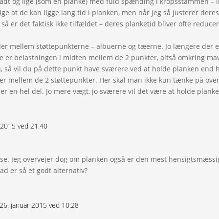
fladt og lige (som en planke) med fuld spænding i kropsstammen – i
e at de kan ligge lang tid i planken, men når jeg så justerer dere
å er det faktisk ikke tilfældet – deres planketid bliver ofte reduc
 der mellem støttepunkterne – albuerne og tæerne. Jo længere der 
rre er belastningen i midten mellem de 2 punkter, altså omkring ma
u, så vil du på dette punkt have sværere ved at holde planken end 
 er mellem de 2 støttepunkter. Her skal man ikke kun tænke på ov
r en hel del. Jo mere vægt, jo sværere vil det være at holde planke
r 2015 ved 21:40
lse. Jeg overvejer dog om planken også er den mest hensigtsmæss
ad er så et godt alternativ?
26. januar 2015 ved 10:28