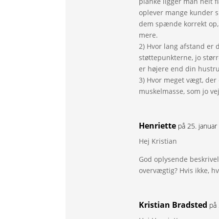
planke ligger man helt 
oplever mange kunder sig
dem spænde korrekt op, s
mere.
2) Hvor lang afstand er
støttepunkterne, jo stø
er højere end din hustr
3) Hvor meget vægt, der
muskelmasse, som jo veje
Henriette
på 25. janua
Hej Kristian
God oplysende beskrive
overvægtig? Hvis ikke, hv
Kristian Bradsted
på 