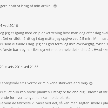
 gøre positivt brug af min artikel. 🙂
14 ved 20:16
u og jeg er igang med en planketræning hvor man dag efter dag skal
. Det er vildt hårdt og i dag måtte jeg opgive ved 2,5 min. Min hus
r som vi skulle i dag. Jeg er i god form, og ikke overvægtig, cykler
s første barn og har ikke dyrket motion hele det sidste år. Hvad ske
 21. marts 2014 ved 21:33
lle spørgsmål er: Hvorfor er min kone stærkere end mig? 😉
er til at hun kan holde planken i længere tid end dig. Udover at vær
ørende for hvor længe man kan holde planken:
elvom de færreste vil være ved det, så kan man sagten snyde i pla