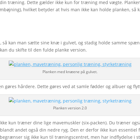
 din træning. Dette gælder ikke kun for træning med vægte. Planke
mbøjning), hvilket betyder at hvis man ikke kan holde planken, så 
e, så kan man sætte sine knæ i gulvet, og stadig holde samme spæn
kan du skifte til den fulde planke version.
Planken med knæene på gulvet.
en gøres hårdere. Dette gøres ved at samle fødder og albuer og fly
Planken version 2.0
n ikke kun træner dine lige mavemuskler (six-packen). Du træner og
blandt andet også din nedre ryg. Den er derfor ikke kun essentiel 
egrænser sig ikke kun til træningscentret, men har indflydelse i st