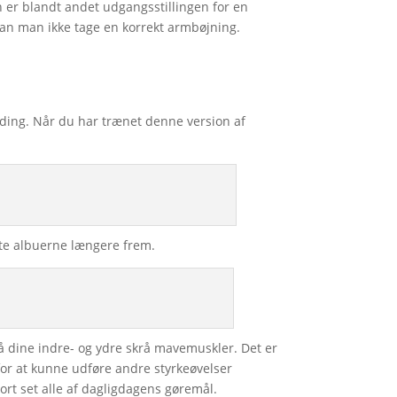
n er blandt andet udgangsstillingen for en
kan man ikke tage en korrekt armbøjning.
ding. Når du har trænet denne version af
tte albuerne længere frem.
så dine indre- og ydre skrå mavemuskler. Det er
for at kunne udføre andre styrkeøvelser
ort set alle af dagligdagens gøremål.