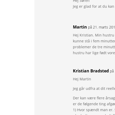
Hej Søren
Jeg er glad for at du kan
Martin
på 21. marts 20
Hej Kristian. Min hustr
kunne stå i fem minutter
problemer de tre minutte
hustru har lige født vore
Kristian Bradsted
på
Hej Martin
Jeg går udfra at dit ree
Der kan være flere årsag
er de følgende ting afg
1) Hvor spændt man er. S