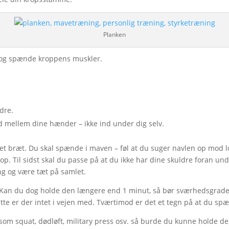
Planken
g og spænde kroppens muskler.
dre.
d mellem dine hænder – ikke ind under dig selv.
om et bræt. Du skal spænde i maven – føl at du suger navlen op mod 
p. Til sidst skal du passe på at du ikke har dine skuldre foran unde
ing og være tæt på samlet.
. Kan du dog holde den længere end 1 minut, så bør sværhedsgrade
Dette er der intet i vejen med. Tværtimod er det et tegn på at du s
om squat, dødløft, military press osv. så burde du kunne holde den