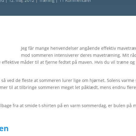
ted
|
12. maj. 2012
|
Træning
|
11 Kommentarer
Jeg får mange henvendelser angående effektiv mavetræni
mod sommeren intensiverer deres mavetræning. Mit råd e
ffektive måder til at fjerne fedtet på maven. Hvis du vil træne og 
, så ved de fleste at sommeren lurer lige om hjørnet. Solens varme 
er til at tilbringe sommeren meget let påklædt, mens endnu flere
bage fra at smide t-shirten på en varm sommerdag, er bulen på ma
en