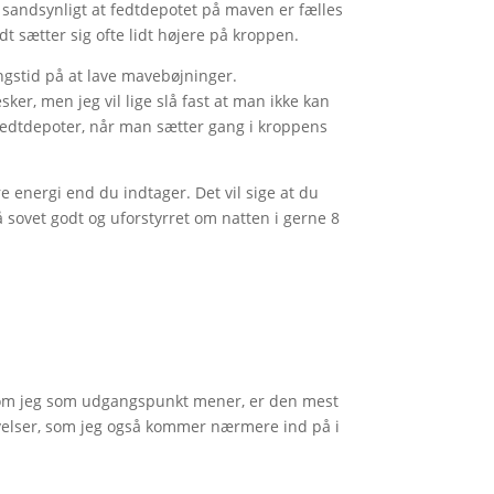
 sandsynligt at fedtdepotet på maven er fælles
 sætter sig ofte lidt højere på kroppen.
ngstid på at lave mavebøjninger.
r, men jeg vil lige slå fast at man ikke kan
fedtdepoter, når man sætter gang i kroppens
e energi end du indtager. Det vil sige at du
 sovet godt og uforstyrret om natten i gerne 8
e, som jeg som udgangspunkt mener, er den mest
 øvelser, som jeg også kommer nærmere ind på i